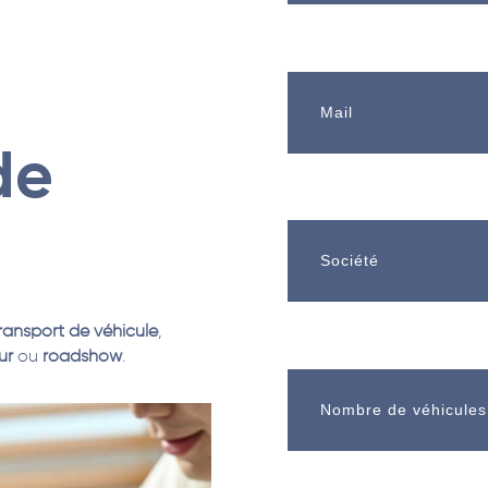
de
ransport de véhicule
,
ur
ou
roadshow
.